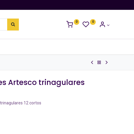
0
0
as
Equipamiento
es Artesco trinagulares
trinagulares 12 cortos