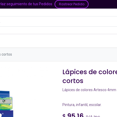
Haz seguimiento de tus Pedidos
Rastrear Pedido
ería
Higiene y Limpieza
Alimentos y Bebid
s cortos
Lápices de color
cortos
Lápices de colores Artesco 4mm 
Pintura, infantil, escolar.
95,16
$
IVA Inc.