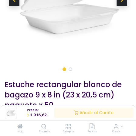
Estuche rectangular blanco de
bagazo 9 x 8 in (23 x 20,5 cm)
paquete x 50
Precio:
Añadir al Carrito
1.916,62
Este producto se trabaja contra orden de pedido.
$
Biodegradable, ecológico, gastronomía.
Inicio
Búsqueda
Categoría
Pedidos
Cuenta